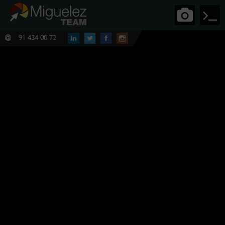
@
91 434 00 72